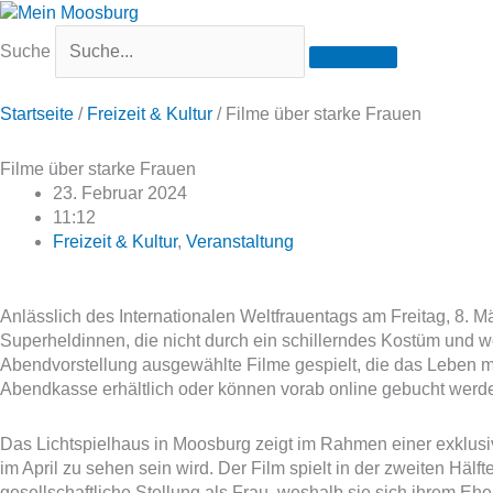
Suche
Startseite
/
Freizeit & Kultur
/
Filme über starke Frauen
Filme über starke Frauen
23. Februar 2024
11:12
Freizeit & Kultur
,
Veranstaltung
Anlässlich des Internationalen Weltfrauentags am Freitag, 8
Superheldinnen, die nicht durch ein schillerndes Kostüm und 
Abendvorstellung ausgewählte Filme gespielt, die das Leben mu
Abendkasse erhältlich oder können vorab online gebucht werd
Das Lichtspielhaus in Moosburg zeigt im Rahmen einer exklusive
im April zu sehen sein wird. Der Film spielt in der zweiten Hälf
gesellschaftliche Stellung als Frau, weshalb sie sich ihrem Eh