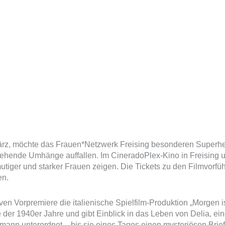
. März, möchte das Frauen*Netzwerk Freising besonderen Super
wehende Umhänge auffallen. Im CineradoPlex-Kino in Freising 
tiger und starker Frauen zeigen. Die Tickets zu den Filmvorfüh
en.
n Vorpremiere die italienische Spielfilm-Produktion „Morgen is
te der 1940er Jahre und gibt Einblick in das Leben von Delia, ei
emann unterordnet – bis sie eines Tages einen mysteriösen Brief