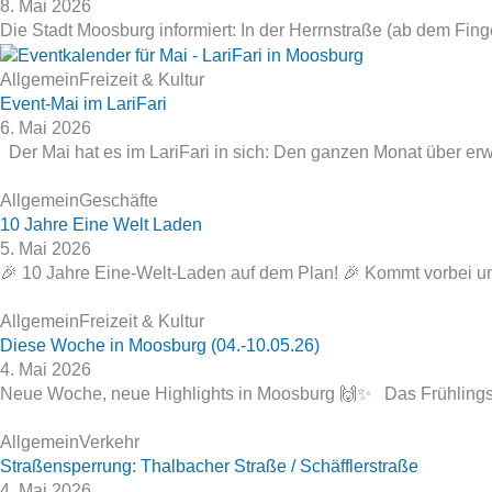
8. Mai 2026
Die Stadt Moosburg informiert: In der Herrnstraße (ab dem Fing
Allgemein
Freizeit & Kultur
Event‑Mai im LariFari
6. Mai 2026
Der Mai hat es im LariFari in sich: Den ganzen Monat über e
Allgemein
Geschäfte
10 Jahre Eine Welt Laden
5. Mai 2026
🎉 10 Jahre Eine‑Welt‑Laden auf dem Plan! 🎉 Kommt vorbei und
Allgemein
Freizeit & Kultur
Diese Woche in Moosburg (04.-10.05.26)
4. Mai 2026
Neue Woche, neue Highlights in Moosburg 🙌✨ Das Frühlingsfes
Allgemein
Verkehr
Straßensperrung: Thalbacher Straße / Schäfflerstraße
4. Mai 2026