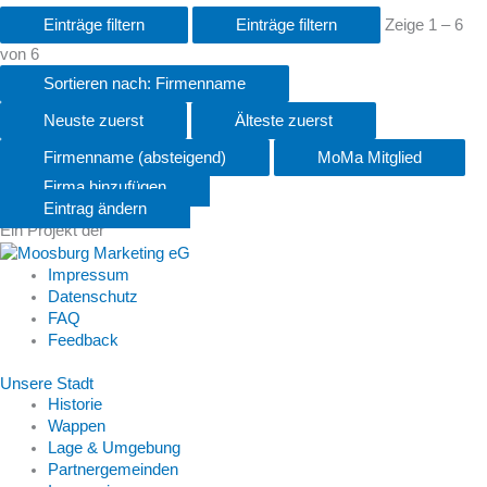
Einträge filtern
Einträge filtern
Zeige 1 – 6
von 6
Sortieren nach: Firmenname
Neuste zuerst
Älteste zuerst
Firmenname (absteigend)
MoMa Mitglied
Firma hinzufügen
Eintrag ändern
Ein Projekt der
Impressum
Datenschutz
FAQ
Feedback
Unsere Stadt
Historie
Wappen
Lage & Umgebung
Partnergemeinden