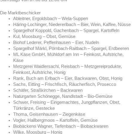
Die Marktbeschicker
Ableitner, Ergoldsbach – Wela-Suppen
Häring-Lochinger, Niedererlbach – Bier, Wein, Kaffee, Nüsse
Spargelhof Koppold, Gachenbach – Spargel, Kartoffeln
Kul, Moosburg – Obst, Gemüse
Biohof Lederer, Peffenhausen – Eier, Nudeln
Spargelhof Märkl, Pörnbach-Raitbach – Spargel, Erdbeeren
ML Käse GmbH, Mühldorf am Inn – Feinkost, Aufstriche,
Käse
Metzgerei Waidlersachl, Reisbach – Metzgereiprodukte,
Feinkost, Aufstriche, Honig
Rank, Buch am Erlbach – Eier, Backwaren, Obst, Honig
Sachs, Eitting – Frischfisch, Räucherfisch, Prosecco
Schäfer, Straßkirchen – Backwaren
Naturgarten Schönegge, Nandlstadt – Bio-Gemüse
Schwer, Freising – Eingemachtes, Jungpflanzen, Obst,
Türkränze, Gestecke
Thoma, Geisenhausen – Ziegenkäse
Vogler, Hallbergmoos – Kartoffeln, Gemüse
Biobäckerei Wagner, Tiefenbach – Biobackwaren
Wilke, Moosburg – Honig