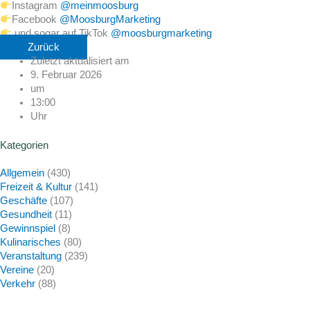
Instagram
@meinmoosburg
Facebook
@MoosburgMarketing
und sogar auf TikTok
@moosburgmarketing
Zurück
Zuletzt aktualisiert am
9. Februar 2026
um
13:00
Uhr
Kategorien
Allgemein
(430)
Freizeit & Kultur
(141)
Geschäfte
(107)
Gesundheit
(11)
Gewinnspiel
(8)
Kulinarisches
(80)
Veranstaltung
(239)
Vereine
(20)
Verkehr
(88)