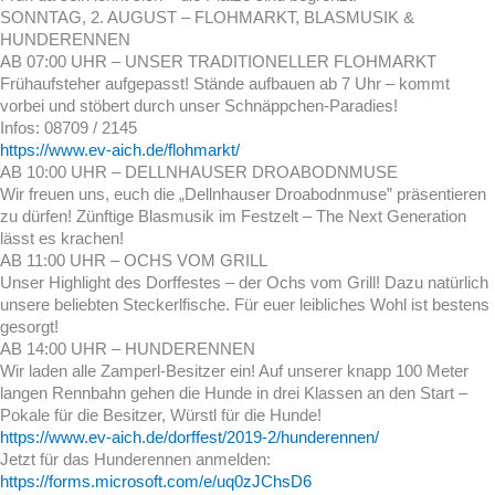
SONNTAG, 2. AUGUST – FLOHMARKT, BLASMUSIK &
HUNDERENNEN
AB 07:00 UHR – UNSER TRADITIONELLER FLOHMARKT
Frühaufsteher aufgepasst! Stände aufbauen ab 7 Uhr – kommt
vorbei und stöbert durch unser Schnäppchen-Paradies!
Infos: 08709 / 2145
https://www.ev-aich.de/flohmarkt/
AB 10:00 UHR – DELLNHAUSER DROABODNMUSE
Wir freuen uns, euch die „Dellnhauser Droabodnmuse” präsentieren
zu dürfen! Zünftige Blasmusik im Festzelt – The Next Generation
lässt es krachen!
AB 11:00 UHR – OCHS VOM GRILL
Unser Highlight des Dorffestes – der Ochs vom Grill! Dazu natürlich
unsere beliebten Steckerlfische. Für euer leibliches Wohl ist bestens
gesorgt!
AB 14:00 UHR – HUNDERENNEN
Wir laden alle Zamperl-Besitzer ein! Auf unserer knapp 100 Meter
langen Rennbahn gehen die Hunde in drei Klassen an den Start –
Pokale für die Besitzer, Würstl für die Hunde!
https://www.ev-aich.de/dorffest/2019-2/hunderennen/
Jetzt für das Hunderennen anmelden:
https://forms.microsoft.com/e/uq0zJChsD6