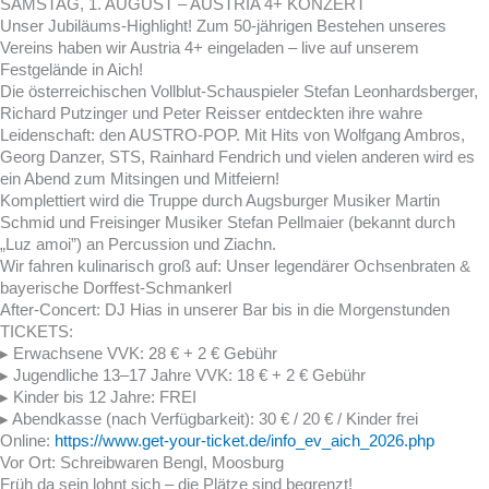
SAMSTAG, 1. AUGUST – AUSTRIA 4+ KONZERT
Unser Jubiläums-Highlight! Zum 50-jährigen Bestehen unseres
Vereins haben wir Austria 4+ eingeladen – live auf unserem
Festgelände in Aich!
Die österreichischen Vollblut-Schauspieler Stefan Leonhardsberger,
Richard Putzinger und Peter Reisser entdeckten ihre wahre
Leidenschaft: den AUSTRO-POP. Mit Hits von Wolfgang Ambros,
Georg Danzer, STS, Rainhard Fendrich und vielen anderen wird es
ein Abend zum Mitsingen und Mitfeiern!
Komplettiert wird die Truppe durch Augsburger Musiker Martin
Schmid und Freisinger Musiker Stefan Pellmaier (bekannt durch
„Luz amoi”) an Percussion und Ziachn.
Wir fahren kulinarisch groß auf: Unser legendärer Ochsenbraten &
bayerische Dorffest-Schmankerl
After-Concert: DJ Hias in unserer Bar bis in die Morgenstunden
TICKETS:
▸ Erwachsene VVK: 28 € + 2 € Gebühr
▸ Jugendliche 13–17 Jahre VVK: 18 € + 2 € Gebühr
▸ Kinder bis 12 Jahre: FREI
▸ Abendkasse (nach Verfügbarkeit): 30 € / 20 € / Kinder frei
Online:
https://www.get-your-ticket.de/info_ev_aich_2026.php
Vor Ort: Schreibwaren Bengl, Moosburg
Früh da sein lohnt sich – die Plätze sind begrenzt!