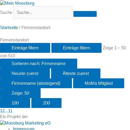
Suche
Startseite
/
Firmenstandort
Firmenstandort
Einträge filtern
Einträge filtern
Zeige 1 – 50
von 510
Sortieren nach: Firmenname
Neuste zuerst
Älteste zuerst
Firmenname (absteigend)
MoMa Mitglied
Zeige: 50
100
200
1
2
...
11
Ein Projekt der
Impressum