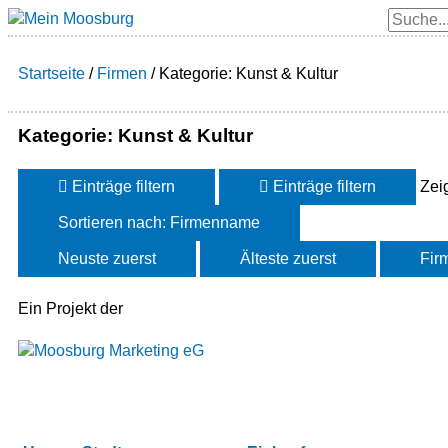
Zum
Suche
Inhalt
springen
Startseite
/
Firmen
/
Kategorie: Kunst & Kultur
Kategorie: Kunst & Kultur
Einträge filtern
Einträge filtern
Zei
Sortieren nach: Firmenname
Neuste zuerst
Älteste zuerst
Fir
Ein Projekt der