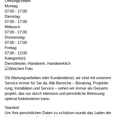
Öffnungszeiten
Montag
07:00 - 17:00
Dienstag
07:00 - 17:00
Mittwoch
07:00 - 17:00
Donnerstag
07:00 - 17:00
Freitag
07:00 - 12:00
Kategorie(n)
Dienstleister, Handwerk, Handwerklich
Ob War­tungs­ar­bei­ten oder Kun­den­dienst, wir sind mit unse­rem
Ser­vice im­mer für Sie da. Alle Be­rei­che – Be­ra­tung, Pro­jek­tie­
rung, In­stal­la­tion und Ser­vice – sehen wir immer als Ge­samt­
pro­jekt, das nur durch in­ten­sive und per­sön­liche Be­treu­ung
opti­mal funk­tio­nie­ren kann.
Standort
Um Ihre persönlichen Daten zu schützen wurde das Laden der