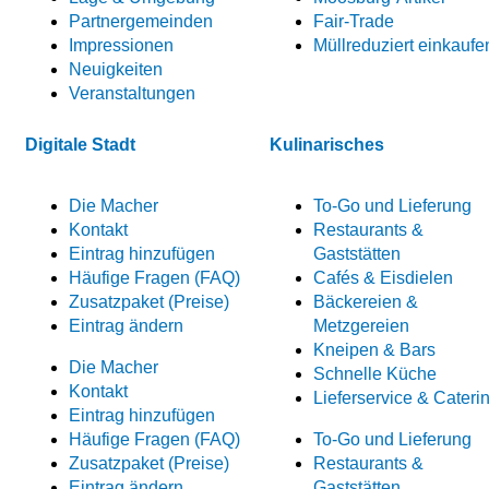
Partnergemeinden
Fair-Trade
Impressionen
Müllreduziert einkaufe
Neuigkeiten
Veranstaltungen
Digitale Stadt
Kulinarisches
Die Macher
To-Go und Lieferung
Kontakt
Restaurants &
Eintrag hinzufügen
Gaststätten
Häufige Fragen (FAQ)
Cafés & Eisdielen
Zusatzpaket (Preise)
Bäckereien &
Eintrag ändern
Metzgereien
Kneipen & Bars
Die Macher
Schnelle Küche
Kontakt
Lieferservice & Cateri
Eintrag hinzufügen
Häufige Fragen (FAQ)
To-Go und Lieferung
Zusatzpaket (Preise)
Restaurants &
Eintrag ändern
Gaststätten