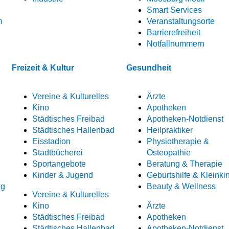
Smart Services
n
Veranstaltungsorte
Barrierefreiheit
Notfallnummern
Freizeit & Kultur
Gesundheit
Vereine & Kulturelles
Ärzte
Kino
Apotheken
Städtisches Freibad
Apotheken-Notdienst
Städtisches Hallenbad
Heilpraktiker
Eisstadion
Physiotherapie &
Stadtbücherei
Osteopathie
Sportangebote
Beratung & Therapie
Kinder & Jugend
Geburtshilfe & Kleinki
ng
Beauty & Wellness
Vereine & Kulturelles
Kino
Ärzte
Städtisches Freibad
Apotheken
Städtisches Hallenbad
Apotheken-Notdienst