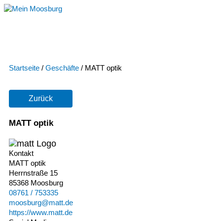
Zum
Inhalt
springen
Startseite
/
Geschäfte
/
MATT optik
Zurück
MATT optik
Kontakt
MATT optik
Herrnstraße 15
85368 Moosburg
08761 / 753335
moosburg@matt.de
https://www.matt.de