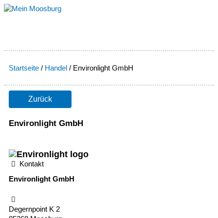
Zum
Inhalt
springen
Startseite
/
Handel
/
Environlight GmbH
Zurück
Environlight GmbH
Kontakt
Environlight GmbH
Degernpoint K 2