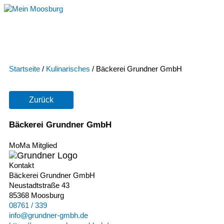
Zum
Inhalt
springen
Startseite
/
Kulinarisches
/
Bäckerei Grundner GmbH
Zurück
Bäckerei Grundner GmbH
MoMa Mitglied
Kontakt
Bäckerei Grundner GmbH
Neustadtstraße 43
85368 Moosburg
08761 / 339
info@grundner-gmbh.de